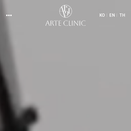
KO
EN
TH