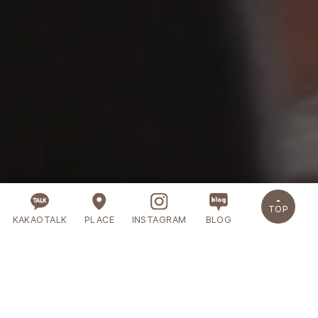
TOP
KAKAOTALK
PLACE
INSTAGRAM
BLOG
Arte Point 01